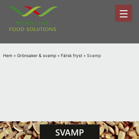
Hem
»
Grönsaker & svamp
»
Färsk fryst
»
Svamp
SVAMP