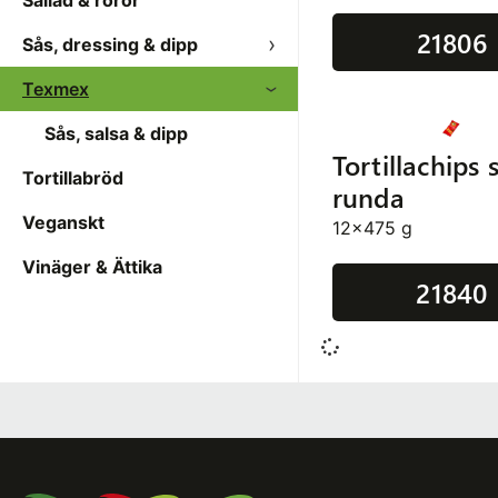
Sallad & röror
21806
Sås, dressing & dipp
Texmex
Sås, salsa & dipp
Tortillachips 
Tortillabröd
runda
Veganskt
12x475 g
Vinäger & Ättika
21840