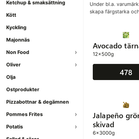
Ketchup & smaksättning
Under bl.a. varumär
skapa färgstarka och 
Kött
Kyckling
Majonnäs
Avocado tär
Non Food
12x500g
Oliver
478
Olja
Ostprodukter
Pizzabottnar & degämnen
Jalapeño grö
Pommes Frites
skivad
Potatis
6x3000g