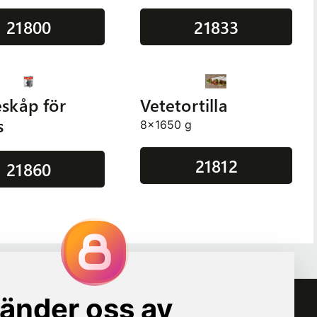
21800
21833
skåp för
Vetetortilla
s
8x1650 g
21812
21860