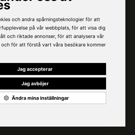
VÅR BOLAGSGRUPP
VÄTTERNPOTATIS
VARBERGSKÖKET
WERNSING FOOD FAMILY