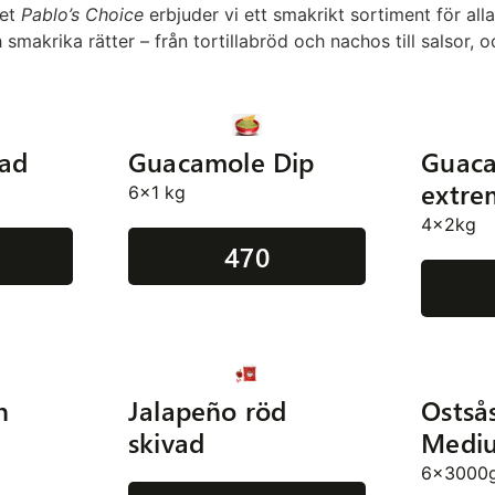
ket
Pablo’s Choice
erbjuder vi ett smakrikt sortiment för all
smakrika rätter – från tortillabröd och nachos till salsor, o
nad
Guacamole Dip
Guac
extre
6x1 kg
4x2kg
470
n
Jalapeño röd
Ostså
skivad
Medi
6x3000