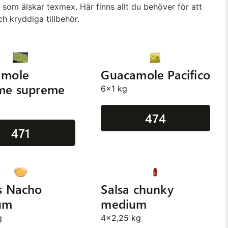
a som älskar texmex. Här finns allt du behöver för att
ch kryddiga tillbehör.
amole
Guacamole Pacifico
me supreme
6x1 kg
474
471
s Nacho
Salsa chunky
um
medium
g
4x2,25 kg