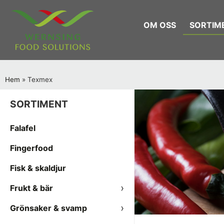
OM OSS
SORTIM
Hem
»
Texmex
SORTIMENT
Falafel
Fingerfood
Fisk & skaldjur
Frukt & bär
Grönsaker & svamp