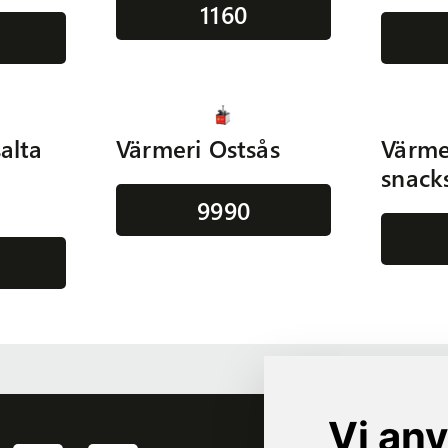
1160
salta
Värmeri Ostsås
Värme
snack
9990