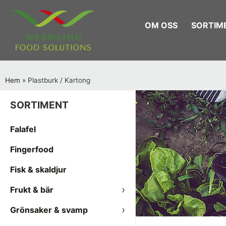
OM OSS
SORTIM
Hem
»
Plastburk / Kartong
SORTIMENT
Falafel
Fingerfood
Fisk & skaldjur
Frukt & bär
Grönsaker & svamp