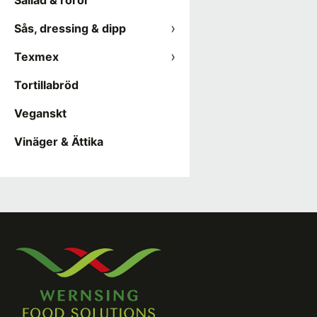
Sallad & röror
Sås, dressing & dipp
Texmex
Tortillabröd
Veganskt
Vinäger & Ättika