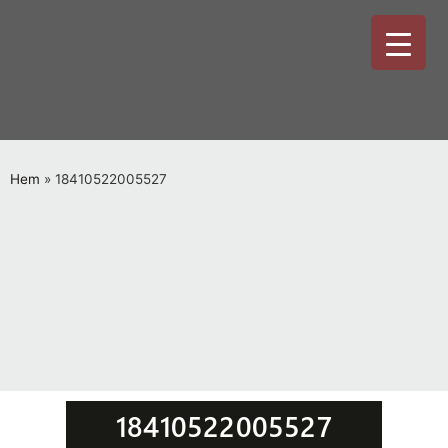
Hem
»
18410522005527
18410522005527