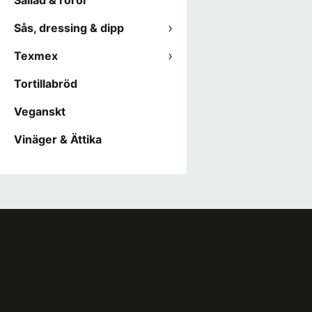
Sallad & röror
Sås, dressing & dipp
Texmex
Tortillabröd
Veganskt
Vinäger & Ättika