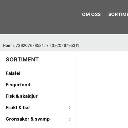
OM OSS
SORTIM
Hem
»
7392076785312 / 7392076795311
SORTIMENT
Falafel
Fingerfood
Fisk & skaldjur
Frukt & bär
Grönsaker & svamp