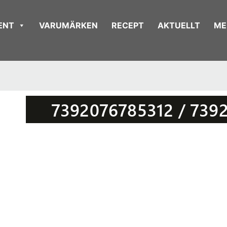
ENT
VARUMÄRKEN
RECEPT
AKTUELLT
ME
7392076785312 / 739