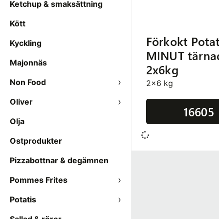
Ketchup & smaksättning
Kött
Förkokt Potat
Kyckling
MINUT tärna
Majonnäs
2x6kg
Non Food
2x6 kg
Oliver
16605
Olja
Ostprodukter
Pizzabottnar & degämnen
Pommes Frites
Potatis