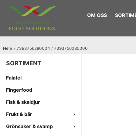
OM OSS
SORTIM
Hem
»
7393756280004 / 7393756080000
SORTIMENT
Falafel
Fingerfood
Fisk & skaldjur
Frukt & bär
Grönsaker & svamp