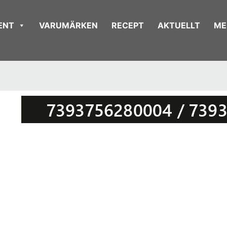
ENT
VARUMÄRKEN
RECEPT
AKTUELLT
ME
7393756280004 / 739