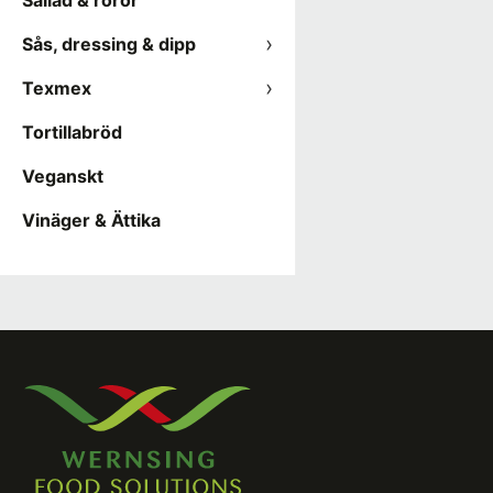
Sallad & röror
Sås, dressing & dipp
Texmex
Tortillabröd
Veganskt
Vinäger & Ättika