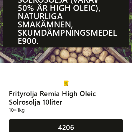
50% ÄR HIGH OLEIC),
NATURLIGA
SMAKÄMNEN,
SKUMDÄMPNINGSMEDEL
E900.
Frityrolja Remia High Oleic
Solrosolja 10liter
10x1kg
4206