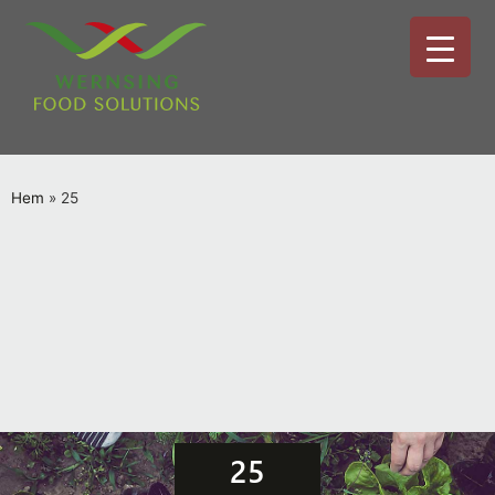
Hem
»
25
25