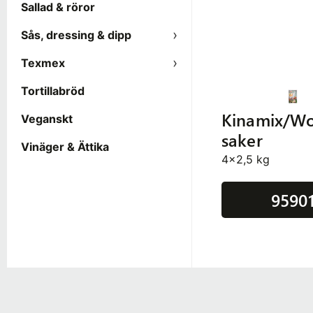
Sallad & röror
Sås, dressing & dipp
Texmex
Tortillabröd
Kinamix/W
Veganskt
saker
Vinäger & Ättika
4x2,5 kg
9590