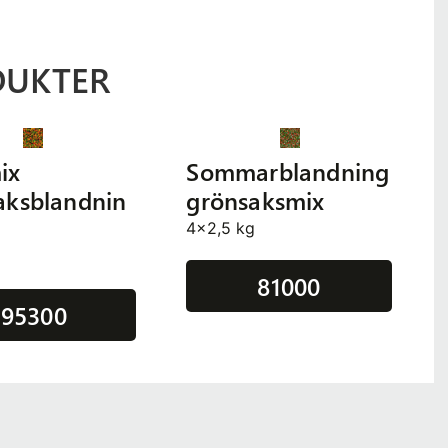
DUKTER
ix
Sommarblandning
aksblandnin
grönsaksmix
4x2,5 kg
g
81000
95300