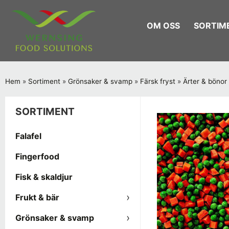
OM OSS
SORTIM
Hem
»
Sortiment
»
Grönsaker & svamp
»
Färsk fryst
»
Ärter & bönor 
SORTIMENT
Falafel
Fingerfood
Fisk & skaldjur
Frukt & bär
Grönsaker & svamp