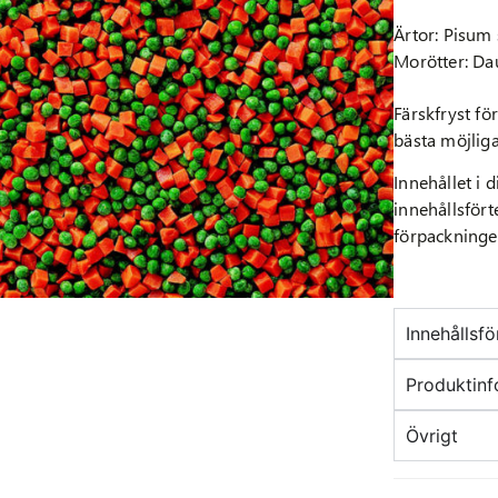
Ärtor: Pisum 
Morötter: Dau
Färskfryst fö
bästa möjliga 
Innehållet i 
innehållsför
förpackningen
Innehållsf
Produktinf
Övrigt