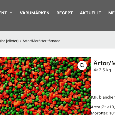
ENT
VARUMÄRKEN
RECEPT
AKTUELLT
ME
(baljväxter)
»
Ärtor/Morötter tärnade
Ärtor/M
4x2,5 kg
IQF, blancher
Ärtor Ø: <10
Morötter: 1