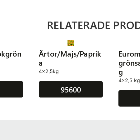
RELATERADE PRO
okgrön
Ärtor/Majs/Paprik
Eurom
a
gröns
g
4x2,5kg
4x2,5 k
1
95600