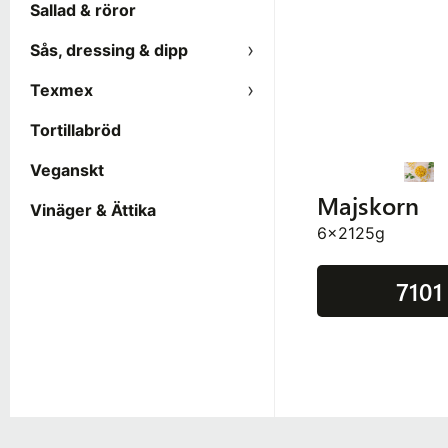
Sallad & röror
Sås, dressing & dipp
Texmex
Tortillabröd
Veganskt
Majskorn
Vinäger & Ättika
6x2125g
7101