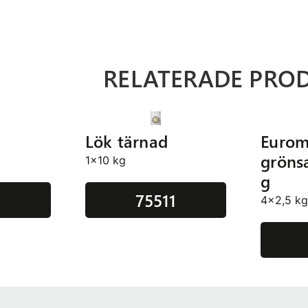
RELATERADE PRO
Lök tärnad
Eurom
gröns
1x10 kg
g
75511
4x2,5 k