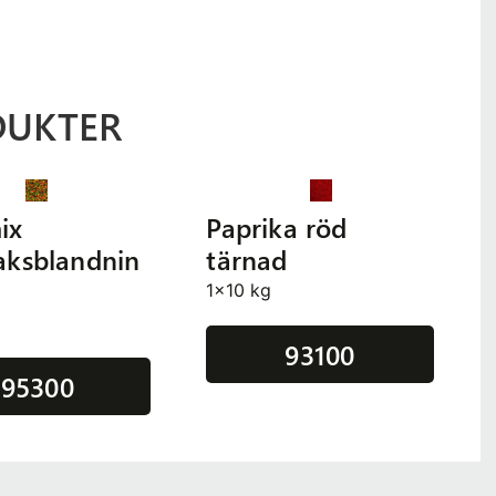
DUKTER
ix
Paprika röd
aksblandnin
tärnad
1x10 kg
g
93100
95300