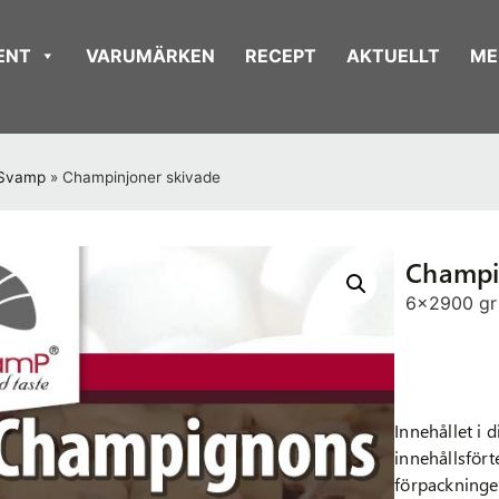
ENT
VARUMÄRKEN
RECEPT
AKTUELLT
ME
Svamp
»
Champinjoner skivade
Champi
6x2900 gr
Innehållet i 
innehållsför
förpackningen