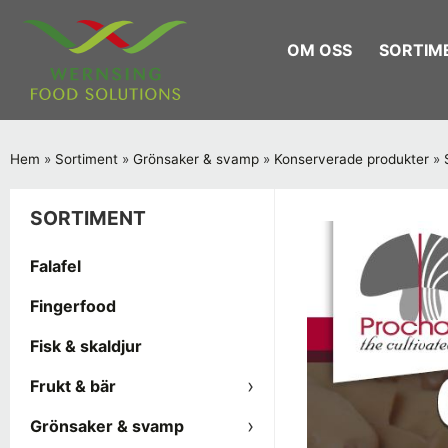
OM OSS
SORTIM
Hem
»
Sortiment
»
Grönsaker & svamp
»
Konserverade produkter
»
SORTIMENT
Falafel
Fingerfood
Fisk & skaldjur
Frukt & bär
Grönsaker & svamp