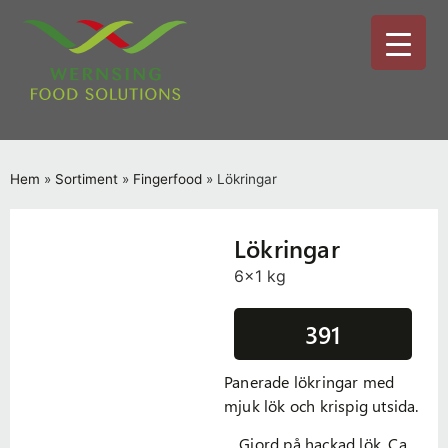
Hem
»
Sortiment
»
Fingerfood
»
Lökringar
Lökringar
6x1 kg
391
Panerade lökringar med
mjuk lök och krispig utsida.
Gjord på hackad lök. Ca