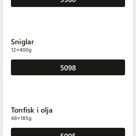
Sniglar
12x400g
5098
Tonfisk i olja
48x185g
5005