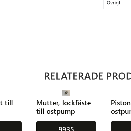
Övrigt
RELATERADE PRO
 till
Mutter, lockfäste
Piston 
till ostpump
ostp
9935