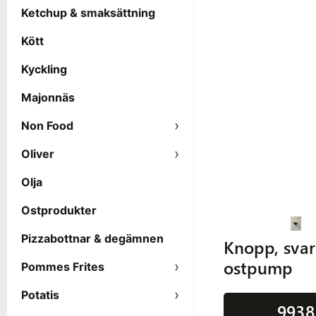
Ketchup & smaksättning
Kött
Kyckling
Majonnäs
Non Food
Oliver
Olja
Ostprodukter
Pizzabottnar & degämnen
Knopp, svart
ostpump
Pommes Frites
Potatis
9938