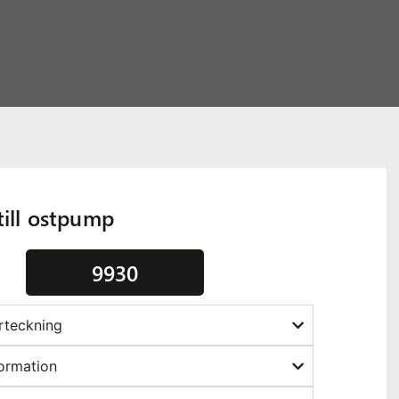
till ostpump
9930
örteckning
ormation