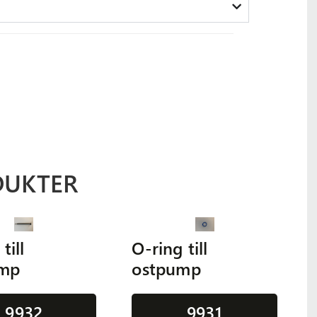
DUKTER
till
O-ring till
ump
ostpump
9932
9931