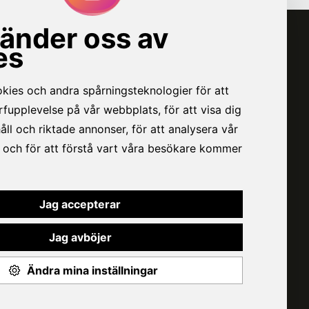
VÅR BOLAGSGRUPP
VÄTTERNPOTATIS
VARBERGSKÖKET
WERNSING FOOD FAMILY