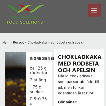
Hem
»
Recept
»
Chokladkaka med rödbeta och apelsin
CHOKLADKAKA
INGREDIENSER
MED RÖDBETA
ca 125 g
OCH APELSIN
rödbetor
Härlig chokladkaka
2 st ägg
som passar utmärkt till
1,75 dl
jul, men funkar
socker
egentligen året runt.
0,5-0,75
Gör såhär
:
dl