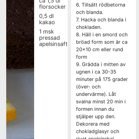
ca 1,5 dl
6. Tillsätt rödbetorna
florsocker
och blanda.
0,5 dl
7. Hacka och blanda i
kakao
chokladen.
1 msk
8. Häll i en smord och
pressad
bröad form som är ca
apelsinsaft
20×10 cm eller rund
form
9. Grädda i mitten av
ugnen i ca 30-35
minuter på 175 grader
(över- och
undervärme). Låt
svalna minst 20 min i
formen innan du
stjälper upp den.
Dekorera med
chokladglasyr och
rivet apelsinskal.