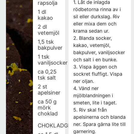
1. Låt de inlagda
rapsolja
rödbetorna rinna av i
1 dl
sil eller durkslag. Riv
kakao
eller mixa dem och
2 dl
krama sedan ur.
vetemjöl
2. Blanda socker,
1,5 tsk
kakao, vetemjöl,
bakpulver
bakpulver, vaniljsocker
1 tsk
och salt i en bunke.
vaniljsocker
3. Vispa äggen och
ca 0,25
sockret fluffigt. Vispa
tsk salt
ner oljan.
2 st
4. Vänd ner
apelsiner
mjölblandningen i
ca 50 g
smeten, lite i taget.
mörk
5. Riv skal från
choklad
apelsinerna och blanda
ner. Spara gärna lite till
CHOKLADGLASYR
garnering.