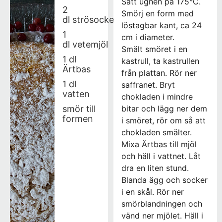
Sätt ugnen på 175°C.
2
Smörj en form med
dl strösocker
löstagbar kant, ca 24
1
cm i diameter.
dl vetemjöl
Smält smöret i en
1 dl
kastrull, ta kastrullen
Ärtbas
från plattan. Rör ner
1 dl
saffranet. Bryt
vatten
chokladen i mindre
smör till
bitar och lägg ner dem
formen
i smöret, rör om så att
chokladen smälter.
Mixa Ärtbas till mjöl
och häll i vattnet. Låt
dra en liten stund.
Blanda ägg och socker
i en skål. Rör ner
smörblandningen och
vänd ner mjölet. Häll i