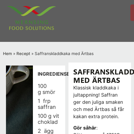
Hem
»
Recept
»
Saffranskladdkaka med Ärtbas
SAFFRANSKLAD
INGREDIENSER
MED ÄRTBAS
100
Klassisk kladdkaka i
g smör
jultappning! Saffran
1 frp
ger den juliga smaken
saffran
och med Ärtbas så får
100 g vit
kakan extra protein.
choklad
Gör såhär
:
2 ägg